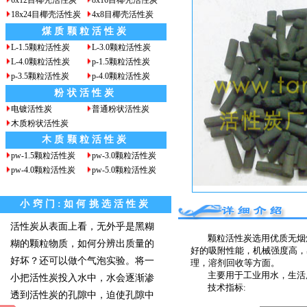
6x12目椰壳活性炭
8x16目椰壳活性炭
18x24目椰壳活性炭
4x8目椰壳活性炭
煤质颗粒活性炭
L-1.5颗粒活性炭
L-3.0颗粒活性炭
L-4.0颗粒活性炭
p-1.5颗粒活性炭
p-3.5颗粒活性炭
p-4.0颗粒活性炭
粉状活性炭
电镀活性炭
普通粉状活性炭
木质粉状活性炭
木质颗粒活性炭
pw-1.5颗粒活性炭
pw-3.0颗粒活性炭
pw-4.0颗粒活性炭
pw-5.0颗粒活性炭
小窍门:如何挑选活性炭
活性炭从表面上看，无外乎是黑糊
颗粒活性炭选用优质无烟
糊的颗粒物质，如何分辨出质量的
好的吸附性能，机械强度高，
好坏？还可以做个气泡实验。将一
理，溶剂回收等方面。
主要用于工业用水，生活
小把活性炭投入水中，水会逐渐渗
技术指标:
透到活性炭的孔隙中，迫使孔隙中