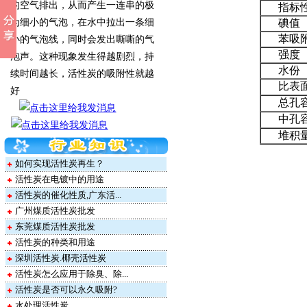
的空气排出，从而产生一连串的极
指标
为细小的气泡，在水中拉出一条细
碘值
苯吸
小的气泡线，同时会发出嘶嘶的气
强度
泡声。这种现象发生得越剧烈，持
水份
续时间越长，活性炭的吸附性就越
比表
好
总孔
中孔
堆积
如何实现活性炭再生？
活性炭在电镀中的用途
活性炭的催化性质,广东活...
广州煤质活性炭批发
东莞煤质活性炭批发
活性炭的种类和用途
深圳活性炭.椰壳活性炭
活性炭怎么应用于除臭、除...
活性炭是否可以永久吸附?
水处理活性炭