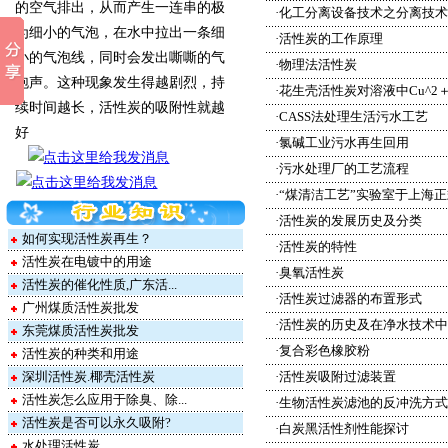
的空气排出，从而产生一连串的极
·
化工分离设备技术之分离技术
为细小的气泡，在水中拉出一条细
·
活性炭的工作原理
小的气泡线，同时会发出嘶嘶的气
·
物理法活性炭
泡声。这种现象发生得越剧烈，持
·
花生壳活性炭对溶液中Cu^2＋
续时间越长，活性炭的吸附性就越
·
CASS法处理生活污水工艺
好
·
氯碱工业污水再生回用
·
污水处理厂的工艺流程
·
“煤清洁工艺”实验室于上海
·
活性炭的发展历史及分类
如何实现活性炭再生？
·
活性炭的特性
活性炭在电镀中的用途
·
臭氧活性炭
活性炭的催化性质,广东活...
·
活性炭过滤器的布置形式
广州煤质活性炭批发
·
活性炭的历史及在净水技术中
东莞煤质活性炭批发
·
复合彩色橡胶粉
活性炭的种类和用途
深圳活性炭.椰壳活性炭
·
活性炭吸附过滤装置
活性炭怎么应用于除臭、除...
·
生物活性炭滤池的反冲洗方式
活性炭是否可以永久吸附?
·
白炭黑活性剂性能探讨
水处理活性炭