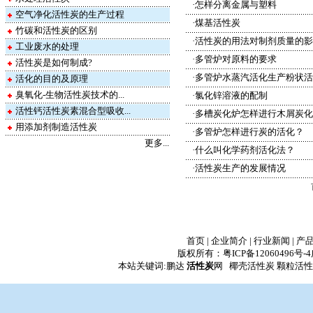
·
怎样分离金属与塑料
空气净化活性炭的生产过程
·
煤基活性炭
竹碳和活性炭的区别
·
活性炭的用法对制剂质量的影
工业废水的处理
·
多管炉对原料的要求
活性炭是如何制成?
·
多管炉水蒸汽活化生产粉状活
活化的目的及原理
臭氧化-生物活性炭技术的...
·
氯化锌溶液的配制
活性钙活性炭素混合型吸收...
·
多槽炭化炉怎样进行木屑炭化
用添加剂制造活性炭
·
多管炉怎样进行炭的活化？
更多...
·
什么叫化学药剂活化法？
·
活性炭生产的发展情况
首页
|
企业简介
|
行业新闻
|
产
版权所有：
粤ICP备12060496号-4
本站关键词:鹏达
活性炭
网 椰壳活性炭 颗粒活