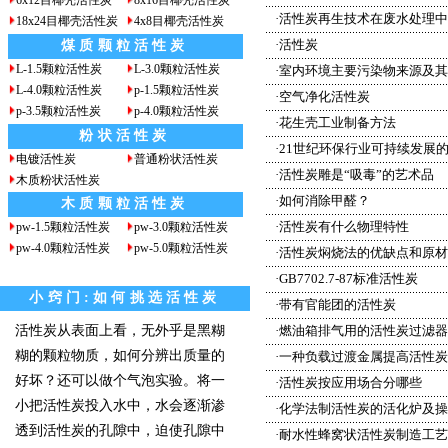
6x12目椰壳活性炭
8x16目椰壳活性炭
·
活性炭再生技术在废水处理中
18x24目椰壳活性炭
4x8目椰壳活性炭
·
活性炭
煤质颗粒活性炭
L-1.5颗粒活性炭
L-3.0颗粒活性炭
·
室内环境主要污染物来源及其
L-4.0颗粒活性炭
p-1.5颗粒活性炭
·
空气净化活性炭
p-3.5颗粒活性炭
p-4.0颗粒活性炭
·
花生壳工业制备方法
粉状活性炭
·
21世纪环保行业可持续发展
电镀活性炭
普通粉状活性炭
·
活性炭雕是“吸毒”的艺术品
木质粉状活性炭
·
如何消除甲醛？
木质颗粒活性炭
·
活性炭有什么物理特性
pw-1.5颗粒活性炭
pw-3.0颗粒活性炭
pw-4.0颗粒活性炭
pw-5.0颗粒活性炭
·
活性炭焖烧法的优缺点和原材
·
GB7702.7-87标准活性炭
小窍门:如何挑选活性炭
·
带有官能团的活性炭
活性炭从表面上看，无外乎是黑糊
·
燃油箱排气用的活性炭过滤器
糊的颗粒物质，如何分辨出质量的
·
一种负载过渡金属提高活性炭
好坏？还可以做个气泡实验。将一
·
活性炭按应用场合分哪些
小把活性炭投入水中，水会逐渐渗
·
化学法制活性炭的活化炉及操
透到活性炭的孔隙中，迫使孔隙中
·
耐水性蜂窝状活性炭制造工艺