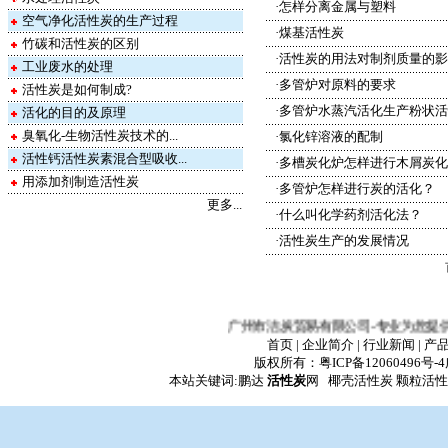
·
怎样分离金属与塑料
空气净化活性炭的生产过程
·
煤基活性炭
竹碳和活性炭的区别
·
活性炭的用法对制剂质量的影
工业废水的处理
·
多管炉对原料的要求
活性炭是如何制成?
·
多管炉水蒸汽活化生产粉状活
活化的目的及原理
臭氧化-生物活性炭技术的...
·
氯化锌溶液的配制
活性钙活性炭素混合型吸收...
·
多槽炭化炉怎样进行木屑炭化
用添加剂制造活性炭
·
多管炉怎样进行炭的活化？
更多...
·
什么叫化学药剂活化法？
·
活性炭生产的发展情况
广州市洁炭贸易有限公司-专业为您提供椰
首页
|
企业简介
|
行业新闻
|
产
版权所有：
粤ICP备12060496号-4
本站关键词:鹏达
活性炭
网 椰壳活性炭 颗粒活