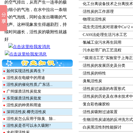
的空气排出，从而产生一连串的极
·
化工分离设备技术之分离技术
为细小的气泡，在水中拉出一条细
·
活性炭的工作原理
小的气泡线，同时会发出嘶嘶的气
·
物理法活性炭
泡声。这种现象发生得越剧烈，持
·
花生壳活性炭对溶液中Cu^2＋
续时间越长，活性炭的吸附性就越
·
CASS法处理生活污水工艺
好
·
氯碱工业污水再生回用
·
污水处理厂的工艺流程
·
“煤清洁工艺”实验室于上海
·
活性炭的发展历史及分类
如何实现活性炭再生？
·
活性炭的特性
活性炭在电镀中的用途
·
臭氧活性炭
活性炭的催化性质,广东活...
·
活性炭过滤器的布置形式
广州煤质活性炭批发
·
活性炭的历史及在净水技术中
东莞煤质活性炭批发
·
复合彩色橡胶粉
活性炭的种类和用途
深圳活性炭.椰壳活性炭
·
活性炭吸附过滤装置
活性炭怎么应用于除臭、除...
·
生物活性炭滤池的反冲洗方式
活性炭是否可以永久吸附?
·
白炭黑活性剂性能探讨
水处理活性炭