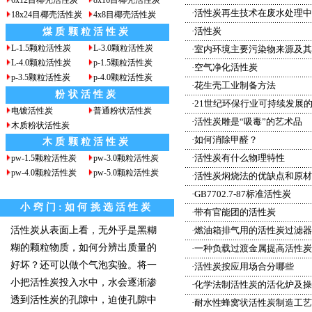
6x12目椰壳活性炭
8x16目椰壳活性炭
·
活性炭再生技术在废水处理中
18x24目椰壳活性炭
4x8目椰壳活性炭
·
活性炭
煤质颗粒活性炭
L-1.5颗粒活性炭
L-3.0颗粒活性炭
·
室内环境主要污染物来源及其
L-4.0颗粒活性炭
p-1.5颗粒活性炭
·
空气净化活性炭
p-3.5颗粒活性炭
p-4.0颗粒活性炭
·
花生壳工业制备方法
粉状活性炭
·
21世纪环保行业可持续发展
电镀活性炭
普通粉状活性炭
·
活性炭雕是“吸毒”的艺术品
木质粉状活性炭
·
如何消除甲醛？
木质颗粒活性炭
·
活性炭有什么物理特性
pw-1.5颗粒活性炭
pw-3.0颗粒活性炭
pw-4.0颗粒活性炭
pw-5.0颗粒活性炭
·
活性炭焖烧法的优缺点和原材
·
GB7702.7-87标准活性炭
小窍门:如何挑选活性炭
·
带有官能团的活性炭
活性炭从表面上看，无外乎是黑糊
·
燃油箱排气用的活性炭过滤器
糊的颗粒物质，如何分辨出质量的
·
一种负载过渡金属提高活性炭
好坏？还可以做个气泡实验。将一
·
活性炭按应用场合分哪些
小把活性炭投入水中，水会逐渐渗
·
化学法制活性炭的活化炉及操
透到活性炭的孔隙中，迫使孔隙中
·
耐水性蜂窝状活性炭制造工艺